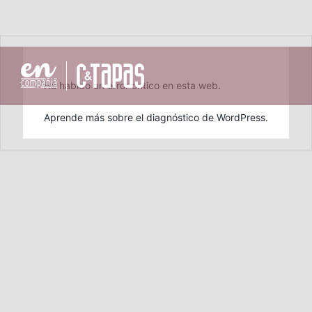
Saltar
al
Ha habido un error crítico en esta web.
contenido
Aprende más sobre el diagnóstico de WordPress.