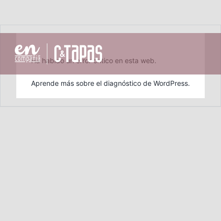
Saltar
al
Ha habido un error crítico en esta web.
contenido
Aprende más sobre el diagnóstico de WordPress.