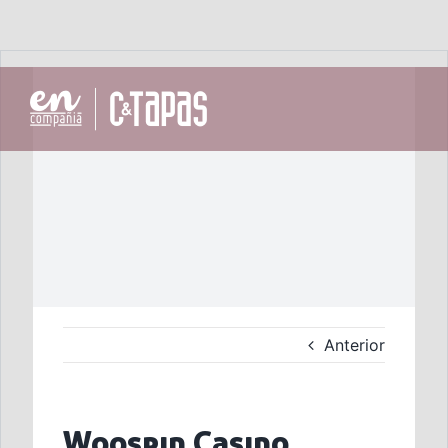
Saltar
al
contenido
Anterior
Woospin Casino