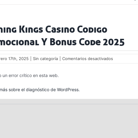
ing Kings Casino Codigo
mocional Y Bonus Code 2025
en
rero 17th, 2025
|
Sin categoría
|
Comentarios desactivados
Winning
Kings
 un error crítico en esta web.
Casino
Codigo
Promocional
ás sobre el diagnóstico de WordPress.
Y
Bonus
Code
2025