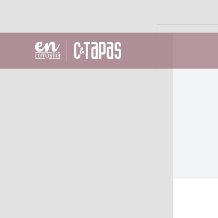
Saltar
al
contenido