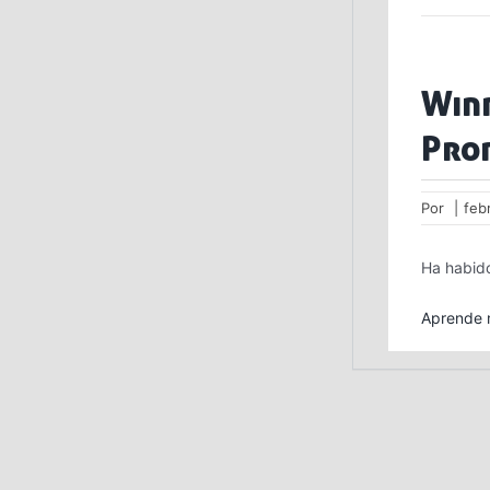
Winn
Pro
Por
|
feb
Ha habido
Aprende m