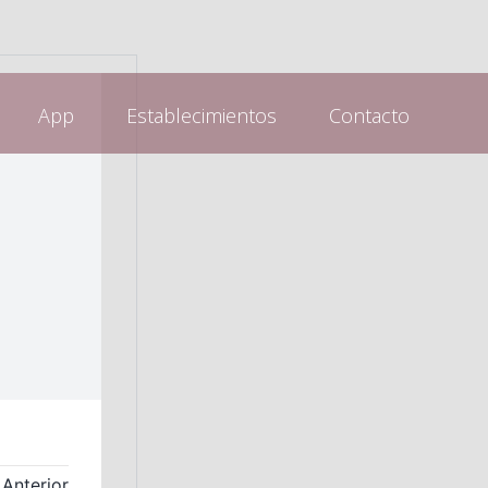
App
Establecimientos
Contacto
Anterior