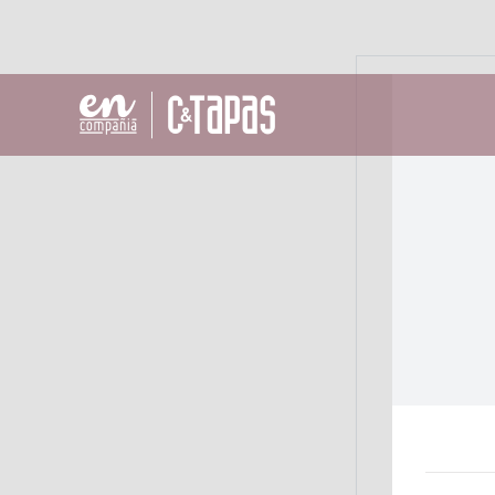
Saltar
al
contenido