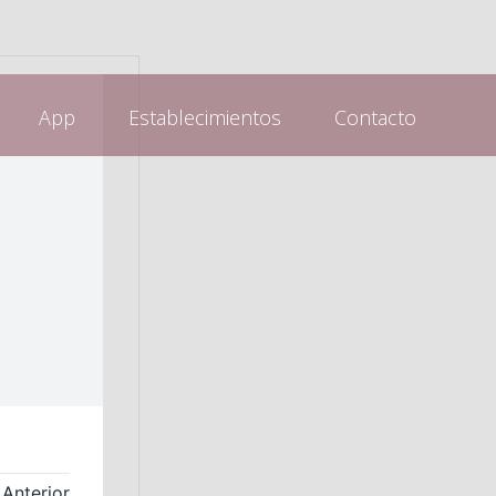
App
Establecimientos
Contacto
Anterior