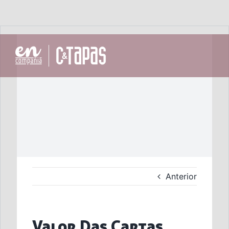
Saltar
al
contenido
Anterior
Valor Das Cartas