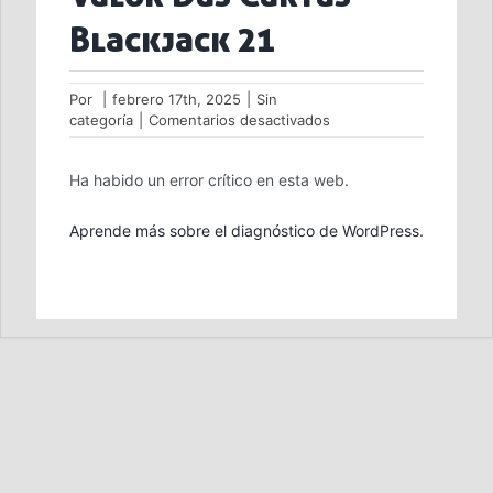
Blackjack 21
Por
|
febrero 17th, 2025
|
Sin
en
categoría
|
Comentarios desactivados
Valor
Das
Ha habido un error crítico en esta web.
Cartas
Blackjack
21
Aprende más sobre el diagnóstico de WordPress.