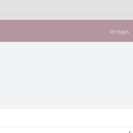
Buscar:
Ventajas