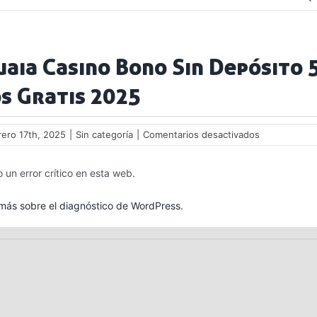
aia Casino Bono Sin Depósito 
s Gratis 2025
en
rero 17th, 2025
|
Sin categoría
|
Comentarios desactivados
Ushuaia
Casino
 un error crítico en esta web.
Bono
Sin
Depósito
ás sobre el diagnóstico de WordPress.
50
Giros
Gratis
2025