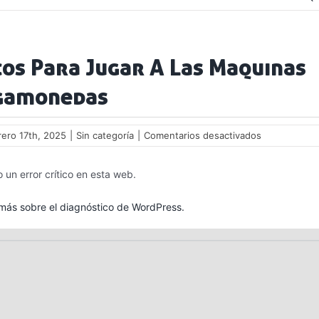
os Para Jugar A Las Maquinas
gamonedas
en
rero 17th, 2025
|
Sin categoría
|
Comentarios desactivados
Trucos
Para
 un error crítico en esta web.
Jugar
A
Las
ás sobre el diagnóstico de WordPress.
Maquinas
Tragamoned