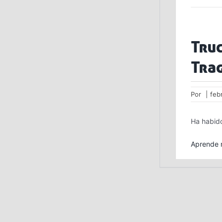
Truc
Tra
Por
|
feb
Ha habido
Aprende m