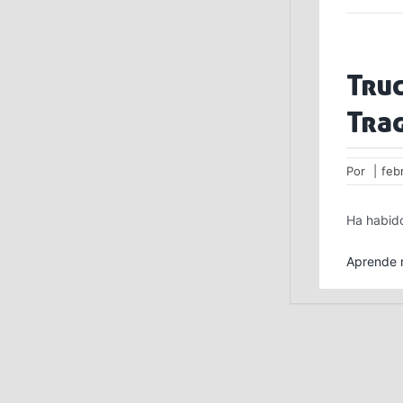
Truc
Tra
Por
|
feb
Ha habido
Aprende m