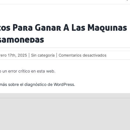
os Para Ganar A Las Maquinas
gamonedas
en
rero 17th, 2025
|
Sin categoría
|
Comentarios desactivados
Trucos
Para
 un error crítico en esta web.
Ganar
A
Las
ás sobre el diagnóstico de WordPress.
Maquinas
Tragamoned