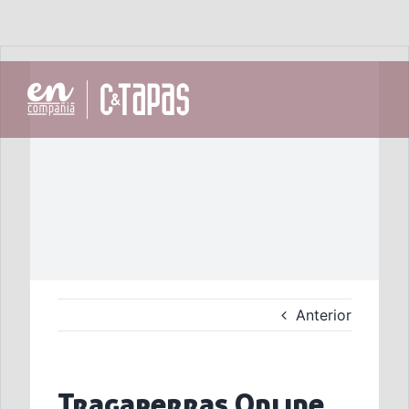
Saltar
al
contenido
Anterior
Tragaperras Online