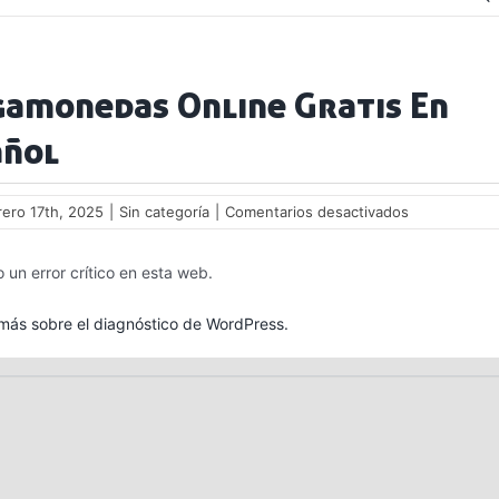
gamonedas Online Gratis En
añol
en
rero 17th, 2025
|
Sin categoría
|
Comentarios desactivados
Tragamoned
Online
 un error crítico en esta web.
Gratis
En
Español
ás sobre el diagnóstico de WordPress.