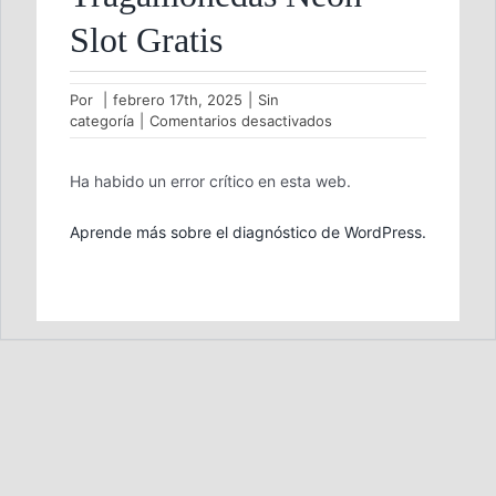
Slot Gratis
Por
|
febrero 17th, 2025
|
Sin
en
categoría
|
Comentarios desactivados
Tragamonedas
Neon
Ha habido un error crítico en esta web.
Slot
Gratis
Aprende más sobre el diagnóstico de WordPress.