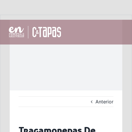
Saltar
al
contenido
Anterior
Tragamonedas De