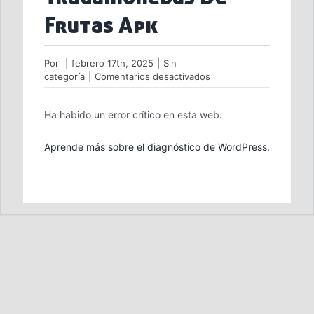
Frutas Apk
Por
|
febrero 17th, 2025
|
Sin
en
categoría
|
Comentarios desactivados
Tragamonedas
De
Ha habido un error crítico en esta web.
Frutas
Apk
Aprende más sobre el diagnóstico de WordPress.