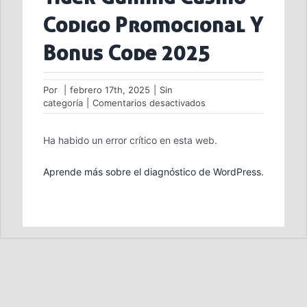
Codigo Promocional Y
Bonus Code 2025
Por
|
febrero 17th, 2025
|
Sin
en
categoría
|
Comentarios desactivados
Tiger
Gaming
Ha habido un error crítico en esta web.
Casino
Codigo
Promocional
Aprende más sobre el diagnóstico de WordPress.
Y
Bonus
Code
2025