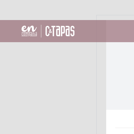
Saltar
al
contenido