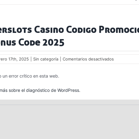
erslots Casino Codigo Promoci
onus Code 2025
en
rero 17th, 2025
|
Sin categoría
|
Comentarios desactivados
Superslots
Casino
 un error crítico en esta web.
Codigo
Promocional
Y
ás sobre el diagnóstico de WordPress.
Bonus
Code
2025