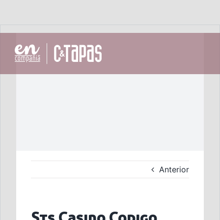
Saltar
al
contenido
Anterior
Sts Casino Codigo