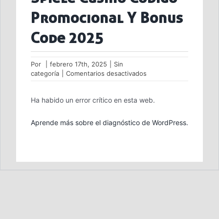
Promocional Y Bonus
Code 2025
Por
|
febrero 17th, 2025
|
Sin
en
categoría
|
Comentarios desactivados
Spiele
Casino
Ha habido un error crítico en esta web.
Codigo
Promocional
Y
Aprende más sobre el diagnóstico de WordPress.
Bonus
Code
2025