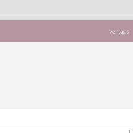
Buscar:
Ventajas