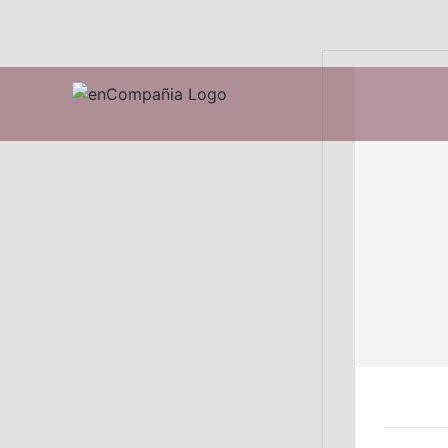
Saltar
al
contenido