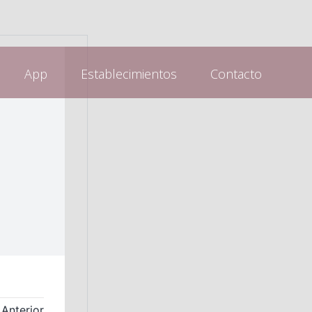
App
Establecimientos
Contacto
Anterior