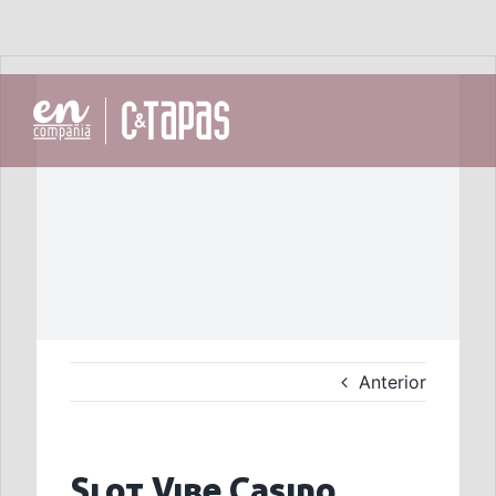
Saltar
al
contenido
Anterior
Slot Vibe Casino