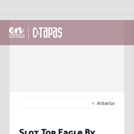
Saltar
al
contenido
Anterior
Slot Top Eagle By