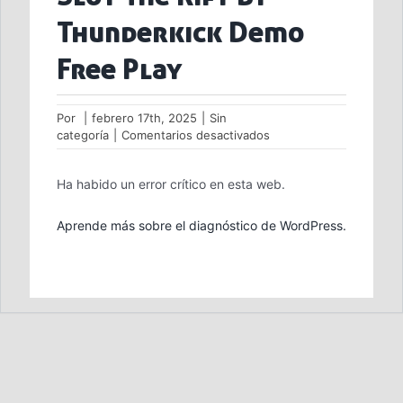
Thunderkick Demo
Free Play
Por
|
febrero 17th, 2025
|
Sin
en
categoría
|
Comentarios desactivados
Slot
The
Ha habido un error crítico en esta web.
Rift
By
Thunderkick
Aprende más sobre el diagnóstico de WordPress.
Demo
Free
Play