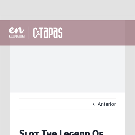
Saltar
al
contenido
Anterior
Slot The Legend Of