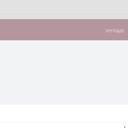
Buscar:
Ventajas