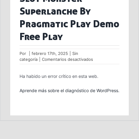
Superlanche By
Pragmatic Play Demo
Free Play
Por
|
febrero 17th, 2025
|
Sin
en
categoría
|
Comentarios desactivados
Slot
Monster
Ha habido un error crítico en esta web.
Superlanche
By
Pragmatic
Aprende más sobre el diagnóstico de WordPress.
Play
Demo
Free
Play