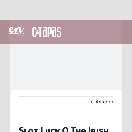
Saltar
al
contenido
Anterior
Slot Luck O The Irish