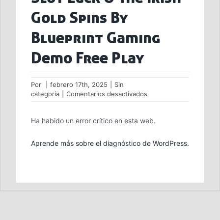
Gold Spins By
Blueprint Gaming
Demo Free Play
Por
|
febrero 17th, 2025
|
Sin
en
categoría
|
Comentarios desactivados
Slot
Luck
Ha habido un error crítico en esta web.
O
The
Irish
Aprende más sobre el diagnóstico de WordPress.
Gold
Spins
By
Blueprint
Gaming
Demo
Free
Play