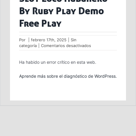
By Ruby Play Demo
Free Play
Por
|
febrero 17th, 2025
|
Sin
en
categoría
|
Comentarios desactivados
Slot
Loco
Ha habido un error crítico en esta web.
Habanero
By
Ruby
Aprende más sobre el diagnóstico de WordPress.
Play
Demo
Free
Play