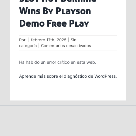
Wins By Playson
Demo Free Play
Por
|
febrero 17th, 2025
|
Sin
en
categoría
|
Comentarios desactivados
Slot
Hot
Ha habido un error crítico en esta web.
Burning
Wins
By
Aprende más sobre el diagnóstico de WordPress.
Playson
Demo
Free
Play