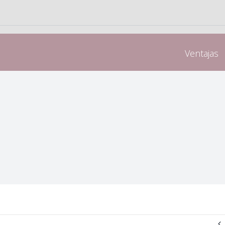
Buscar:
Ventajas