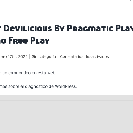
 Devilicious By Pragmatic Pla
o Free Play
en
rero 17th, 2025
|
Sin categoría
|
Comentarios desactivados
Slot
Devilicious
 un error crítico en esta web.
By
Pragmatic
Play
ás sobre el diagnóstico de WordPress.
Demo
Free
Play