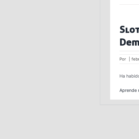
Slot
Dem
Por
|
feb
Ha habido
Aprende m