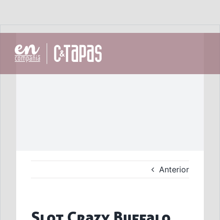
Saltar
al
contenido
Anterior
Slot Crazy Buffalo