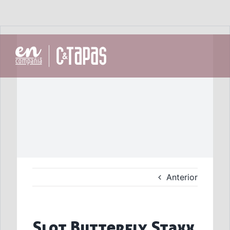
Saltar
al
contenido
Anterior
Slot Butterfly Staxx