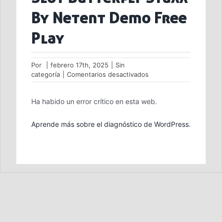
By Netent Demo Free
Play
Por
|
febrero 17th, 2025
|
Sin
en
categoría
|
Comentarios desactivados
Slot
Butterfly
Ha habido un error crítico en esta web.
Staxx
By
Netent
Aprende más sobre el diagnóstico de WordPress.
Demo
Free
Play