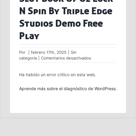
N Spin By Triple Edge
Studios Demo Free
Play
Por
|
febrero 17th, 2025
|
Sin
en
categoría
|
Comentarios desactivados
Slot
Book
Ha habido un error crítico en esta web.
Of
Oz
Lock
Aprende más sobre el diagnóstico de WordPress.
N
Spin
By
Triple
Edge
Studios
Demo
Free