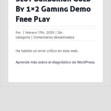
By 1×2 Gaming Demo
Free Play
Por
|
febrero 17th, 2025
|
Sin
en
categoría
|
Comentarios desactivados
Slot
Barbarian
Ha habido un error crítico en esta web.
Gold
By
1×2
Aprende más sobre el diagnóstico de WordPress.
Gaming
Demo
Free
Play