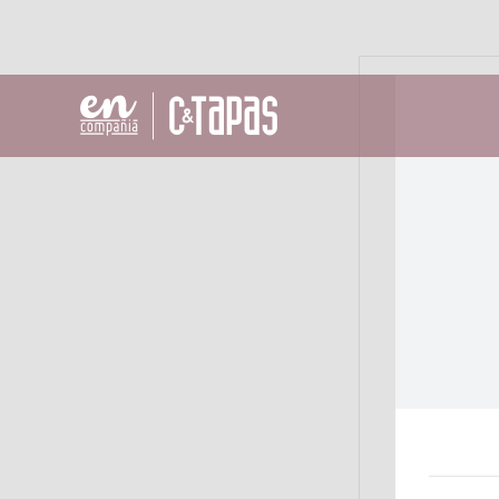
Saltar
al
contenido