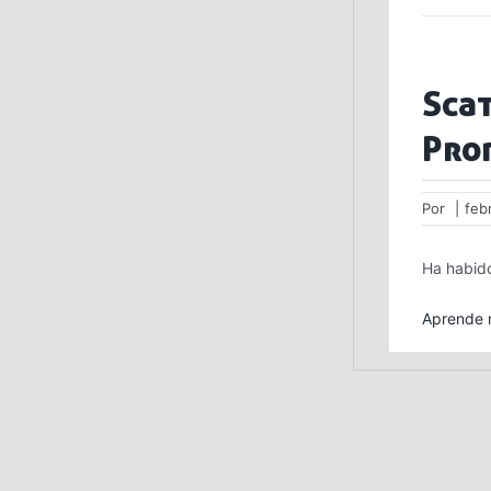
Scat
Pro
Por
|
feb
Ha habido
Aprende m