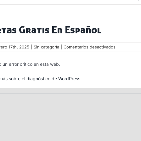
tas Gratis En Español
en
rero 17th, 2025
|
Sin categoría
|
Comentarios desactivados
Ruletas
Gratis
 un error crítico en esta web.
En
Español
ás sobre el diagnóstico de WordPress.