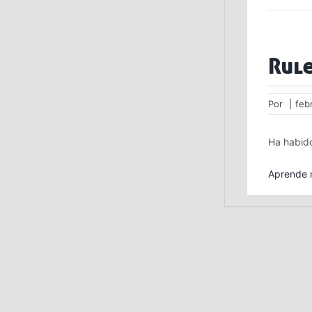
Rule
Por
|
feb
Ha habido
Aprende m