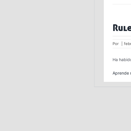
Rule
Por
|
feb
Ha habido
Aprende m