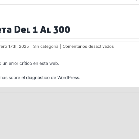
ta Del 1 Al 300
en
rero 17th, 2025
|
Sin categoría
|
Comentarios desactivados
Ruleta
Del
 un error crítico en esta web.
1
Al
300
ás sobre el diagnóstico de WordPress.