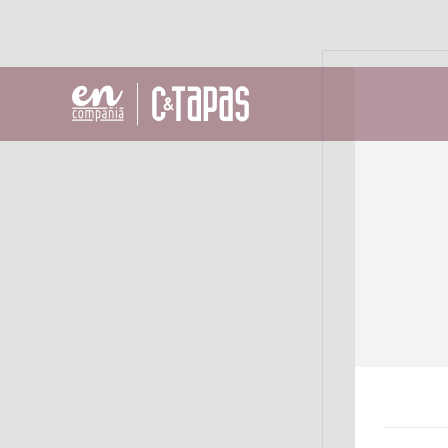
Saltar
al
contenido