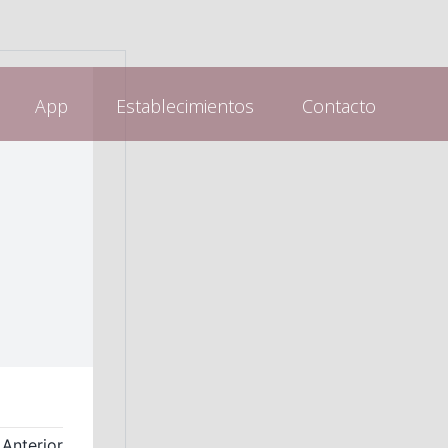
App
Establecimientos
Contacto
Anterior