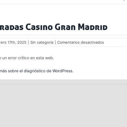
iradas Casino Gran Madrid
en
rero 17th, 2025
|
Sin categoría
|
Comentarios desactivados
Retiradas
Casino
 un error crítico en esta web.
Gran
Madrid
ás sobre el diagnóstico de WordPress.