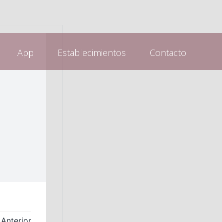
App
Establecimientos
Contacto
Anterior