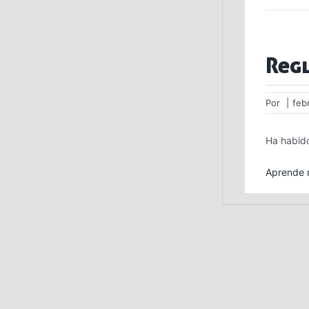
Reg
Por
|
feb
Ha habido
Aprende m