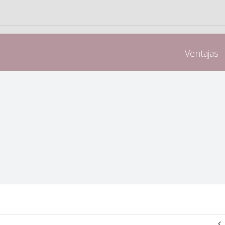
Buscar:
Ventajas