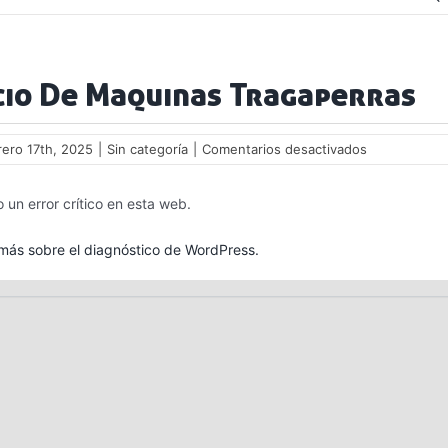
cio De Maquinas Tragaperras
en
rero 17th, 2025
|
Sin categoría
|
Comentarios desactivados
Precio
De
 un error crítico en esta web.
Maquinas
Tragaperras
ás sobre el diagnóstico de WordPress.