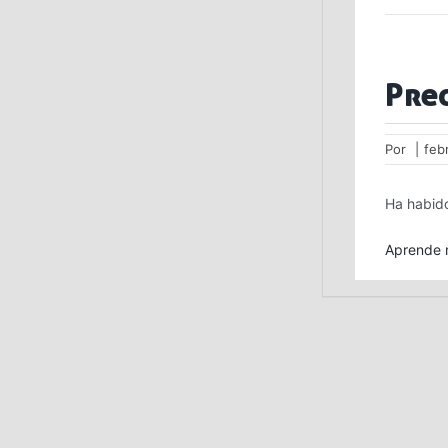
Pre
Por
|
feb
Ha habido
Aprende m