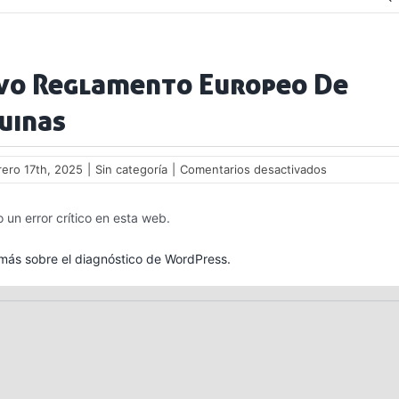
vo Reglamento Europeo De
uinas
en
rero 17th, 2025
|
Sin categoría
|
Comentarios desactivados
Nuevo
Reglamento
 un error crítico en esta web.
Europeo
De
Máquinas
ás sobre el diagnóstico de WordPress.