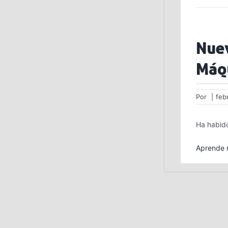
Nue
Máq
Por
|
feb
Ha habido
Aprende m