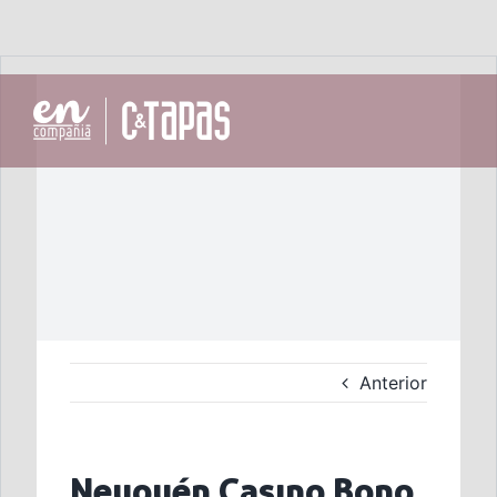
Saltar
al
contenido
Anterior
Neuquén Casino Bono