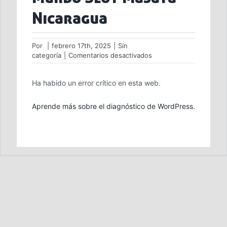
Nicaragua
Por
|
febrero 17th, 2025
|
Sin
en
categoría
|
Comentarios desactivados
Mundo
Slot
Ha habido un error crítico en esta web.
Masaya
Nicaragua
Aprende más sobre el diagnóstico de WordPress.