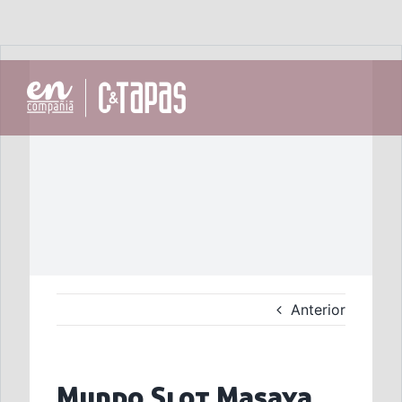
Saltar
al
contenido
Anterior
Mundo Slot Masaya