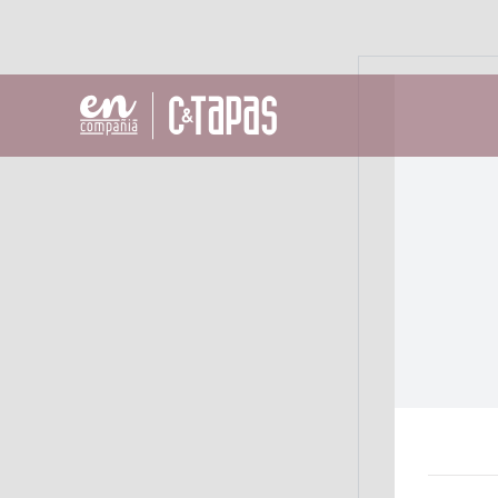
Saltar
al
contenido