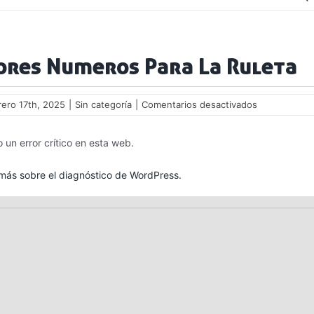
ores Numeros Para La Ruleta
en
rero 17th, 2025
|
Sin categoría
|
Comentarios desactivados
Mejores
Numeros
 un error crítico en esta web.
Para
La
Ruleta
ás sobre el diagnóstico de WordPress.