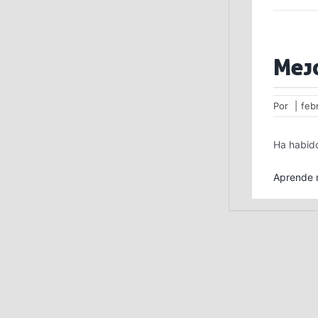
Mej
Por
|
feb
Ha habido
Aprende m