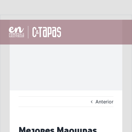
Saltar
al
contenido
Anterior
Mejores Maquinas