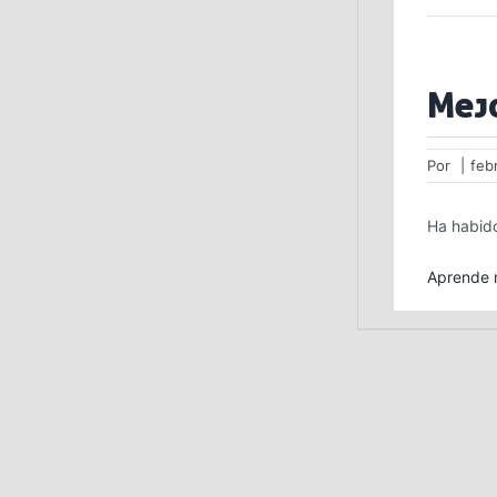
Mej
Por
|
feb
Ha habido
Aprende m