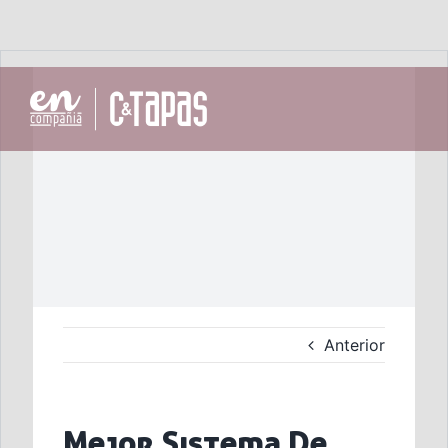
Saltar
al
contenido
Anterior
Mejor Sistema De