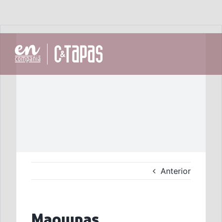
Saltar
al
contenido
Anterior
Maquinas