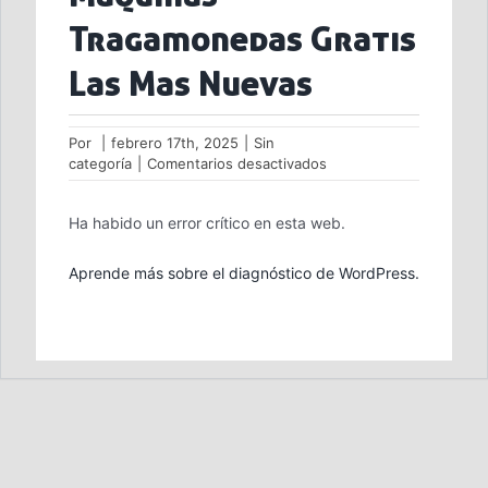
Tragamonedas Gratis
Las Mas Nuevas
Por
|
febrero 17th, 2025
|
Sin
en
categoría
|
Comentarios desactivados
Maquinas
Tragamonedas
Ha habido un error crítico en esta web.
Gratis
Las
Mas
Aprende más sobre el diagnóstico de WordPress.
Nuevas