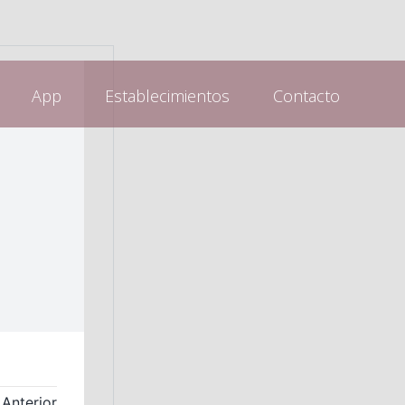
App
Establecimientos
Contacto
Anterior