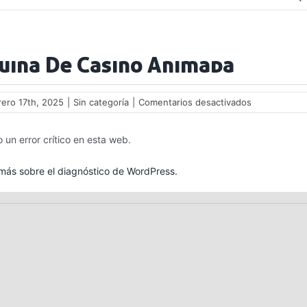
uina De Casino Animada
en
rero 17th, 2025
|
Sin categoría
|
Comentarios desactivados
Maquina
De
 un error crítico en esta web.
Casino
Animada
ás sobre el diagnóstico de WordPress.