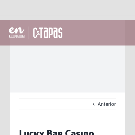
Saltar
al
contenido
Anterior
Lucky Bar Casino